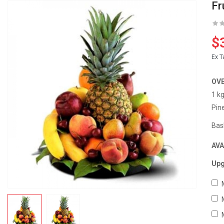
Fr
$
Ex T
OV
1 k
Pin
Bas
AVA
Upg