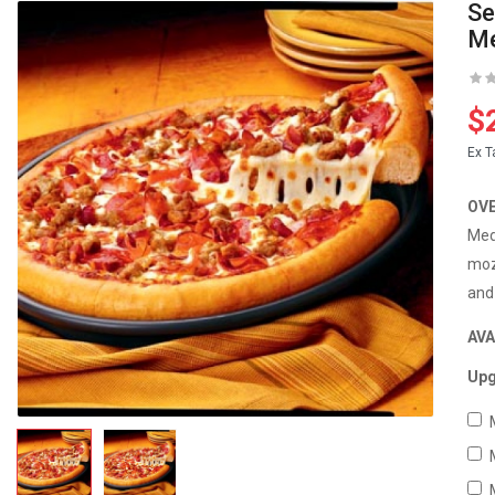
Se
Me
$
Ex T
OV
Med
moz
and 
AVA
Upg