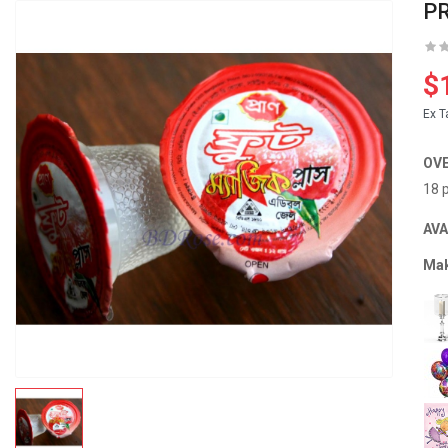
PR
$
Ex T
OV
18 
AVA
Mak