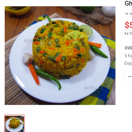
Gh
$
Ex T
OV
5 f
Enjo