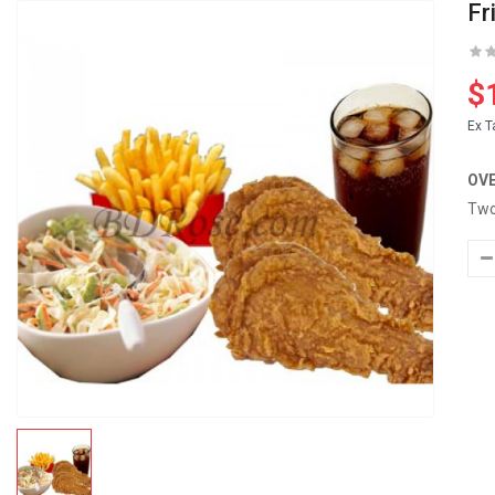
Fr
$
Ex T
OV
Two