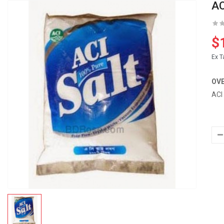
AC
$
Ex T
OV
ACI